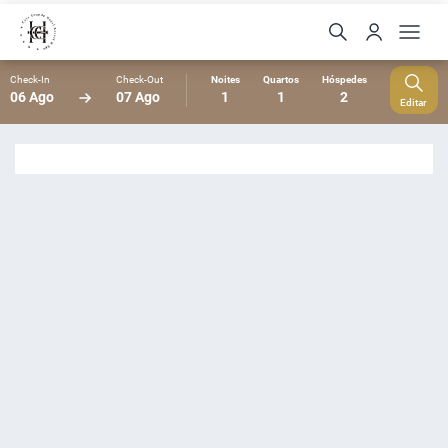
Check-In
Check-Out
Noites
Quartos
Hóspedes
06 Ago
07 Ago
1
1
2
Editar